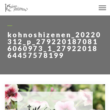
メディア
街の緑化
kohnoshizenen_20220
312_p_279220187081
造園施工
6060973_1_27922018
64457578199
レッスン
講座予約カレンダー
ネットショップ
YouTube