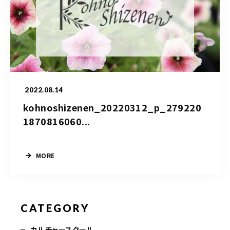
造園/施工専用HP
070-5587-2973
営業時間
10：00～16：00
2022.08.14
kohnoshizenen_20220312_p_279220
お問い合わせはこちら
1870816060...
MORE
CATEGORY
カルチャースクール