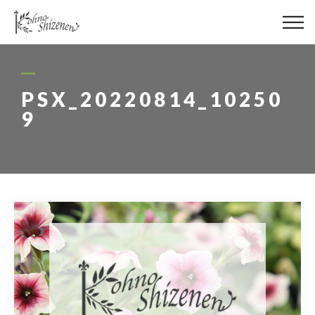
メディア
街の緑化
PSX_20220814_10250
9
造園施工
レッスン
講座予約カレンダー
ネットショップ
YouTube