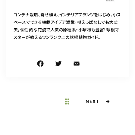
コンテナ栽培、寄せ植え、インテリアプランツをはじめ、小ス
ペースでできる植栽アイデア満載。植えっぱなしでも大丈
夫。個性的な花姿で人気の原種系・小球根も豊富！球根マ
スターが教えるワンランク上の球根植物ガイド。
F
T
E
共
a
w
m
有
c
it
ai
e
te
l
b
r
NEXT
o
o
k