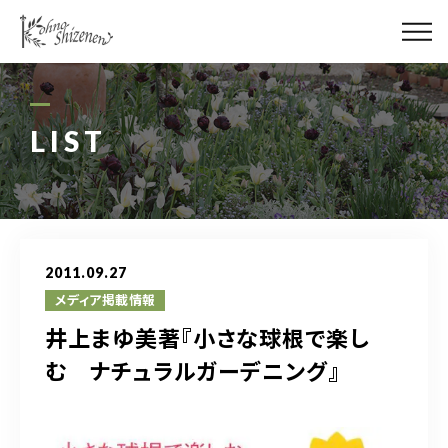
メディア
街の緑化
LIST
造園施工
レッスン
2011.09.27
講座予約カレンダー
メディア掲載情報
井上まゆ美著『小さな球根で楽し
ネットショップ
む ナチュラルガーデニング』
YouTube