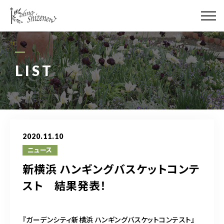
メディア
街の緑化
LIST
造園施工
レッスン
2020.11.10
講座予約カレンダー
ニュース
新横浜 ハンギングバスケットコンテ
ネットショップ
スト 結果発表！
YouTube
『ガーデンシティ新横浜 ハンギングバスケットコンテスト』