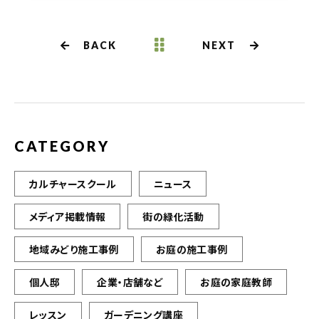
c
it
ai
e
te
l
b
r
BACK
NEXT
o
o
k
CATEGORY
カルチャースクール
ニュース
メディア掲載情報
街の緑化活動
地域みどり施工事例
お庭の施工事例
個人邸
企業・店舗など
お庭の家庭教師
レッスン
ガーデニング講座