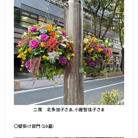
二席 北多加子さま、小屋智佳子さま
〇壁掛け部門（10基）