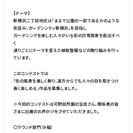
造園/施工専用HP
【テーマ】
新横浜二丁目地区は「まるで公園の一部であるかのような
070-5587-2973
街並み；ガーデンシティ新横浜」を目指し
ガーデニングを楽しむ人々がいる街の日常風景を創出すべ
営業時間
10：00～16：00
く
通りごとにテーマを変えた植栽整備などの取り組みを行っ
ています。
お問い合わせはこちら
このコンテストでは
「街の風景を美しく飾り、遠方からでも人々の目を惹きつけ
長く楽しめる」作品を募集しました。
※今回のコンテストは河野自然園の生徒さん、関係者の皆
さまに出展のお声がけをさせていただきました。
〇ラウンド部門（９組）