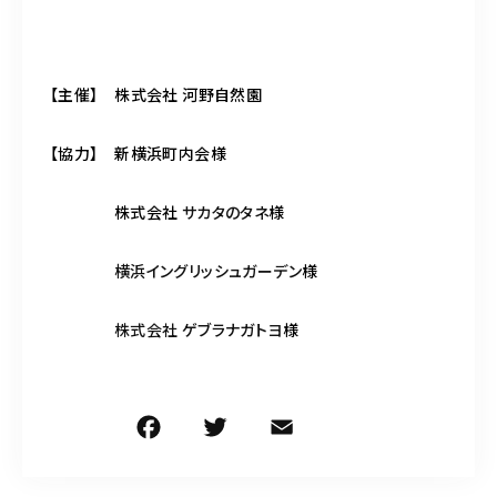
【主催】 株式会社 河野自然園
【協力】 新横浜町内会様
株式会社
サカタのタネ
様
横浜イングリッシュガーデン
様
株式会社 ゲブラナガトヨ
様
F
T
E
共
a
w
m
有