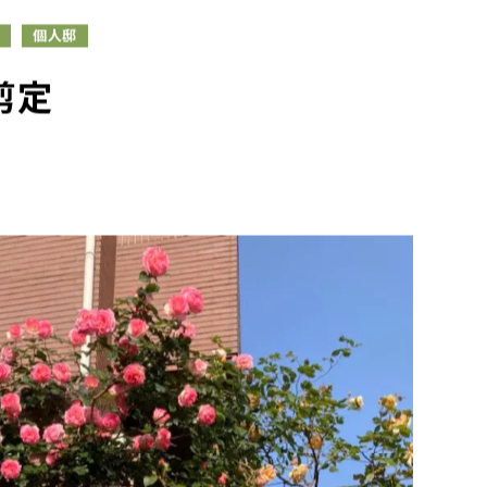
例
個人邸
剪定
。