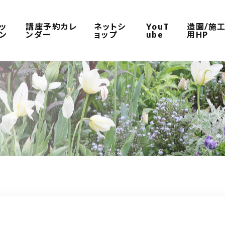
ッ
講座予約カレ
ネットシ
YouT
造園/施
ン
ンダー
ョップ
ube
用HP