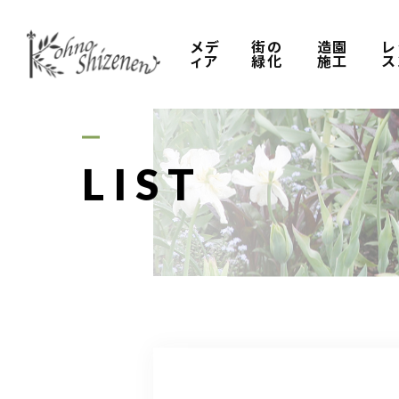
メデ
街の
造園
レ
ィア
緑化
施工
ス
LIST