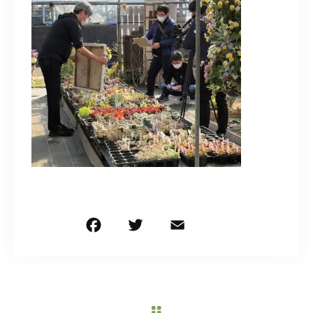
造園/施工専用HP
070-5587-2973
営業時間
10：00～16：00
お問い合わせはこちら
F
T
E
共
a
w
m
有
c
it
ai
e
te
l