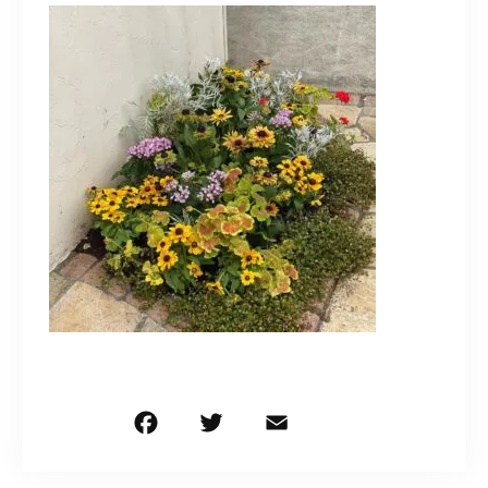
造園/施工専用HP
070-5587-2973
営業時間
10：00～16：00
お問い合わせはこちら
F
T
E
共
a
w
m
有