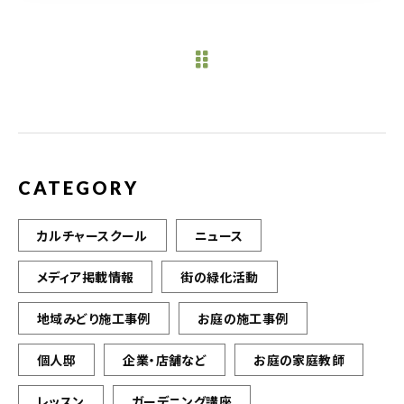
c
it
ai
e
te
l
b
r
o
o
k
CATEGORY
カルチャースクール
ニュース
メディア掲載情報
街の緑化活動
地域みどり施工事例
お庭の施工事例
個人邸
企業・店舗など
お庭の家庭教師
レッスン
ガーデニング講座