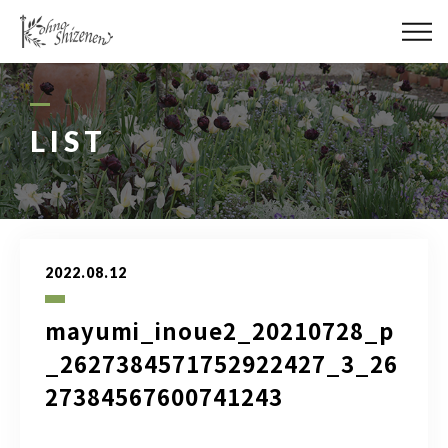
メディア
街の緑化
LIST
造園施工
レッスン
2022.08.12
講座予約カレンダー
mayumi_inoue2_20210728_p
ネットショップ
_2627384571752922427_3_26
27384567600741243
YouTube