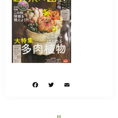
造園/施工専用HP
070-5587-2973
営業時間
10：00～16：00
お問い合わせはこちら
F
T
E
共
a
w
m
有
c
it
ai
e
te
l