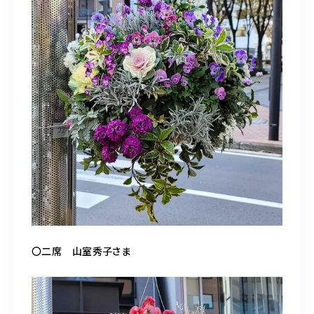
〇二席 山室秀子さま