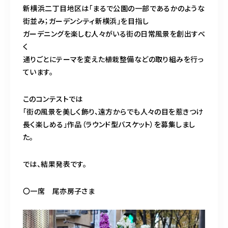
造園/施工専用HP
新横浜二丁目地区は「まるで公園の一部であるかのような
街並み；ガーデンシティ新横浜」を目指し
ガーデニングを楽しむ人々がいる街の日常風景を創出すべ
く
070-5587-2973
通りごとにテーマを変えた植栽整備などの取り組みを行っ
営業時間
10：00～16：00
ています。
このコンテストでは
お問い合わせはこちら
「街の風景を美しく飾り、遠方からでも人々の目を惹きつけ
長く楽しめる」作品（ラウンド型バスケット）を募集しまし
た。
では、結果発表です。
〇一席 尾亦房子さま