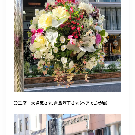
〇三席 大場恵さま、倉島淳子さま（ペアでご参加）