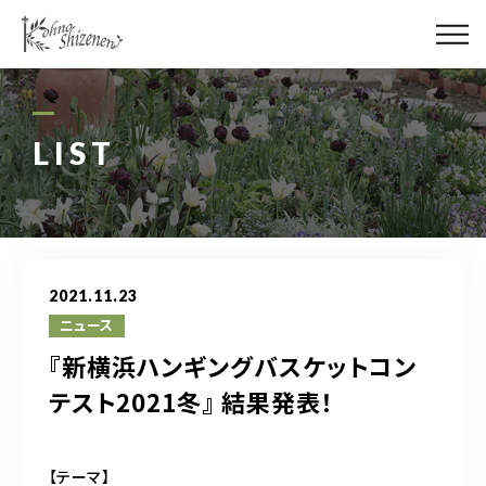
メディア
街の緑化
LIST
造園施工
レッスン
2021.11.23
講座予約カレンダー
ニュース
『新横浜ハンギングバスケットコン
ネットショップ
テスト2021冬』 結果発表！
YouTube
【テーマ】