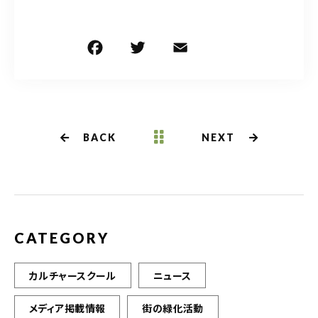
F
T
E
共
a
w
m
有
c
it
ai
e
te
l
b
r
BACK
NEXT
o
o
k
CATEGORY
カルチャースクール
ニュース
メディア掲載情報
街の緑化活動