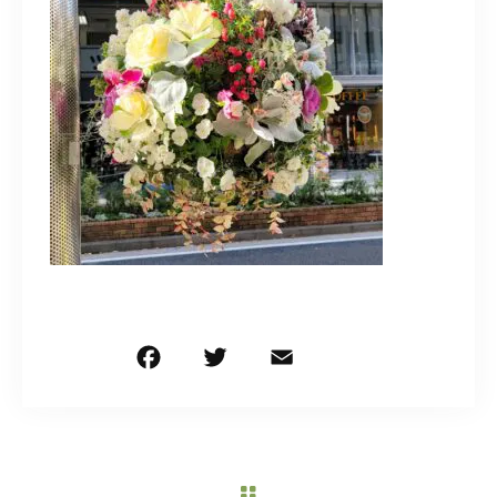
造園/施工専用HP
070-5587-2973
営業時間
10：00～16：00
お問い合わせはこちら
F
T
E
共
a
w
m
有
c
it
ai
e
te
l