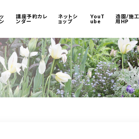
ッ
講座予約カレ
ネットシ
YouT
造園/施
ン
ンダー
ョップ
ube
用HP