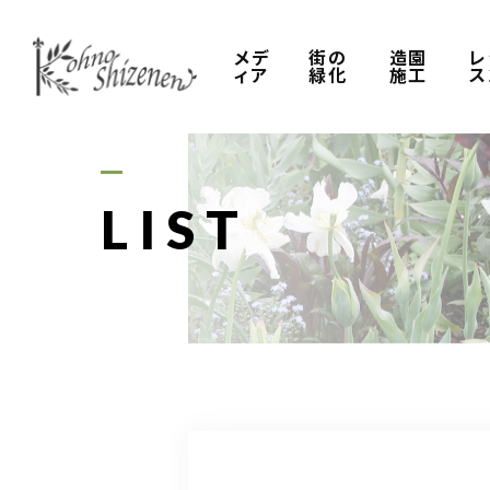
メデ
街の
造園
レ
ィア
緑化
施工
ス
LIST