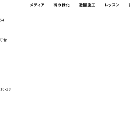
メディア
街の緑化
造園施工
レッスン
54
町台
0-18