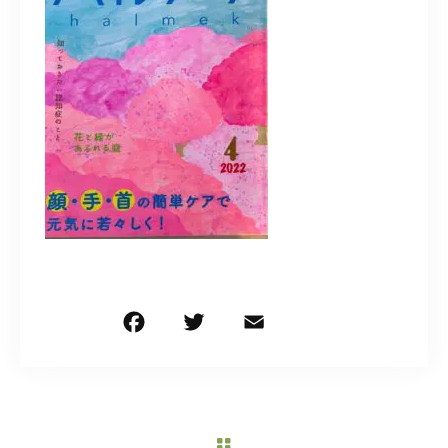
造園/施工専用HP
070-5587-2973
営業時間
10：00～16：00
お問い合わせはこちら
F
T
E
共
a
w
m
有
c
it
ai
e
te
l