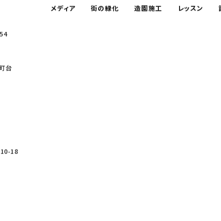
メディア
街の緑化
造園施工
レッスン
54
町台
0-18