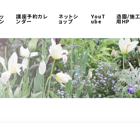
ッ
講座予約カレ
ネットシ
YouT
造園/施
ン
ンダー
ョップ
ube
用HP