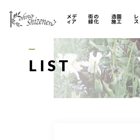
メデ
街の
造園
レ
ィア
緑化
施工
ス
LIST