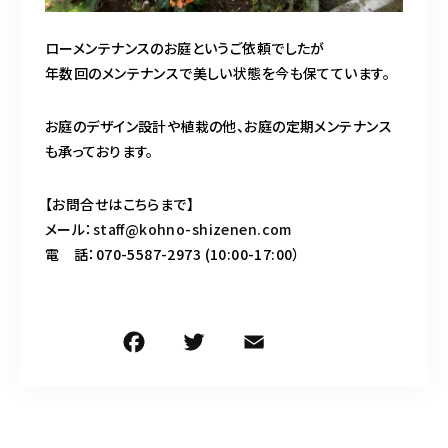
ローメンテナンスのお庭というご依頼でしたが
年数回のメンテナンスで美しい状態を今も保てています。
お庭のデザイン設計や植栽の他、お庭の定期メンテナンス
も承っております。
【お問合せはこちらまで】
メール：
staff@kohno-shizenen.com
電 話：070-5587-2973 (10:00-17:00）
F
T
E
共
a
w
m
有
c
it
ai
e
te
l