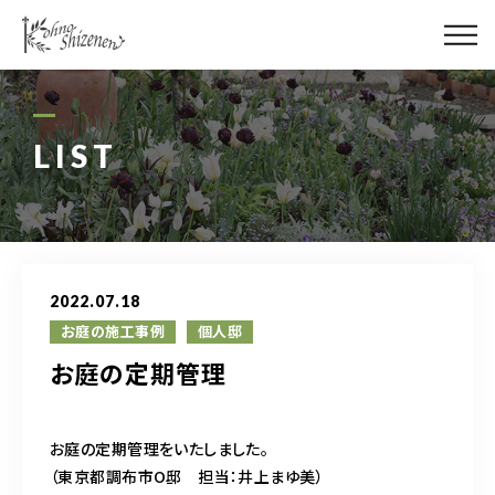
メディア
街の緑化
LIST
造園施工
レッスン
2022.07.18
講座予約カレンダー
お庭の施工事例
個人邸
お庭の定期管理
ネットショップ
YouTube
お庭の定期管理をいたしました。
（東京都調布市O邸 担当：井上まゆ美）