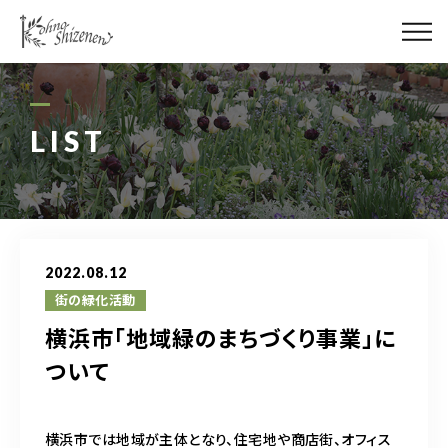
メディア
街の緑化
LIST
造園施工
レッスン
2022.08.12
講座予約カレンダー
街の緑化活動
横浜市「地域緑のまちづくり事業」に
ネットショップ
ついて
YouTube
横浜市では地域が主体となり、住宅地や商店街、オフィス