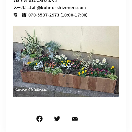
メール：
staff@kohno-shizenen.com
電 話：070-5587-2973 (10:00-17:00）
F
T
E
共
a
w
m
有