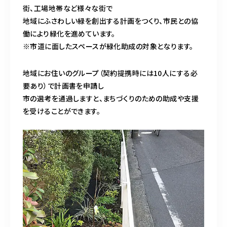
造園/施工専用HP
街、工場地帯など様々な街で
地域にふさわしい緑を創出する計画をつくり、市民との協
働により緑化を進めています。
※市道に面したスペースが緑化助成の対象となります。
070-5587-2973
営業時間
10：00～16：00
地域にお住いのグループ（契約提携時には10人にする必
要あり）で計画書を申請し
市の選考を通過しますと、まちづくりのための助成や支援
お問い合わせはこちら
を受けることができます。