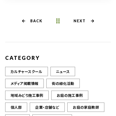
c
it
ai
e
te
l
b
r
BACK
NEXT
o
o
k
CATEGORY
カルチャースクール
ニュース
メディア掲載情報
街の緑化活動
地域みどり施工事例
お庭の施工事例
個人邸
企業・店舗など
お庭の家庭教師