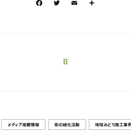
F
T
E
共
a
w
m
有
c
it
ai
e
te
l
b
r
o
o
k
メディア掲載情報
街の緑化活動
地域みどり施工事