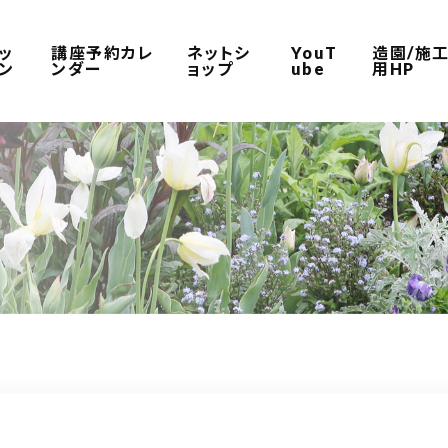
ッ
講座予約カレ
ネットシ
YouT
造園/施
ン
ンダー
ョップ
ube
用HP