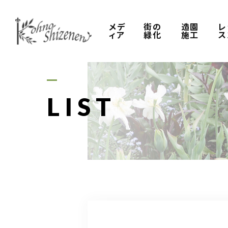
メデ
街の
造園
レ
ィア
緑化
施工
ス
LIST