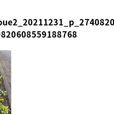
oue2_20211231_p_274082
0820608559188768