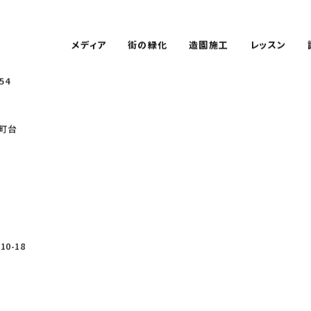
メディア
街の緑化
造園施工
レッスン
54
町台
0-18