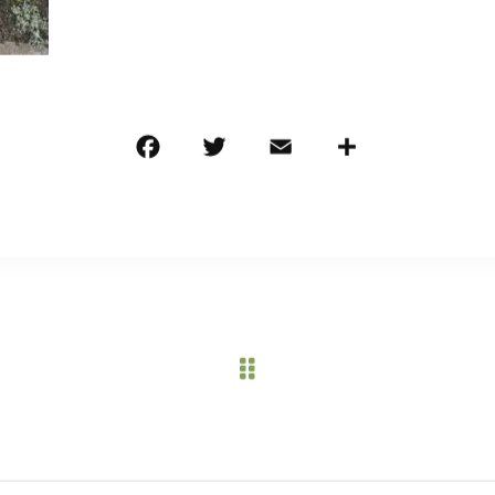
F
T
E
共
a
w
m
有
c
it
ai
e
te
l
b
r
o
o
k