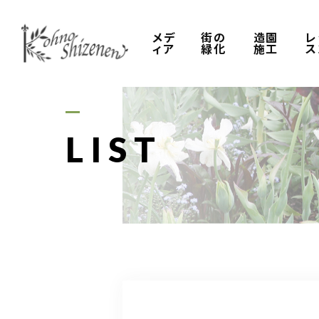
メデ
街の
造園
レ
ィア
緑化
施工
ス
LIST