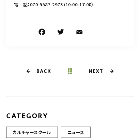
電 話：070-5587-2973 (10:00-17:00）
F
T
E
共
a
w
m
有
c
it
ai
e
te
l
b
r
BACK
NEXT
o
o
k
CATEGORY
カルチャースクール
ニュース