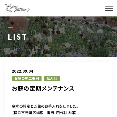
メディア
街の緑化
LIST
造園施工
レッスン
2022.09.04
講座予約カレンダー
お庭の施工事例
個人邸
お庭の定期メンテナンス
ネットショップ
YouTube
庭木の剪定と芝生のお手入れをしました。
（横浜市青葉区M邸 担当：田代耕太郎）