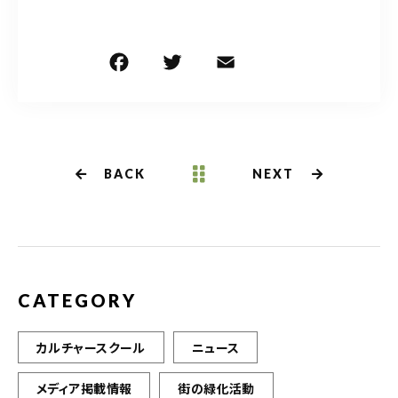
F
T
E
共
a
w
m
有
c
it
ai
e
te
l
b
r
BACK
NEXT
o
o
k
CATEGORY
カルチャースクール
ニュース
メディア掲載情報
街の緑化活動