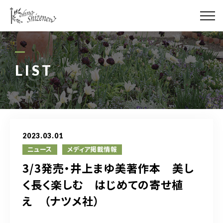
メディア
街の緑化
LIST
造園施工
レッスン
2023.03.01
講座予約カレンダー
ニュース
メディア掲載情報
3/3発売・井上まゆ美著作本 美し
ネットショップ
く長く楽しむ はじめての寄せ植
え （ナツメ社）
YouTube