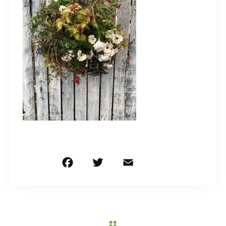
造園/施工専用HP
070-5587-2973
営業時間
10：00～16：00
お問い合わせはこちら
F
T
E
共
a
w
m
有
c
it
ai
e
te
l