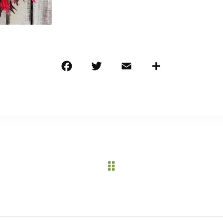
F
T
E
共
a
w
m
有
c
it
ai
e
te
l
b
r
o
o
k