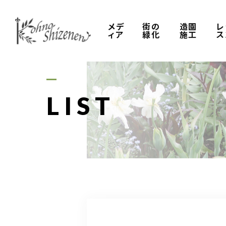
メデ
街の
造園
レ
ィア
緑化
施工
ス
LIST