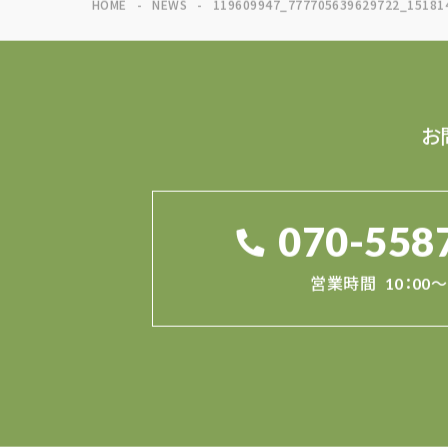
HOME
NEWS
119609947_777705639629722_15181
お
070-558
営業時間
10：00～