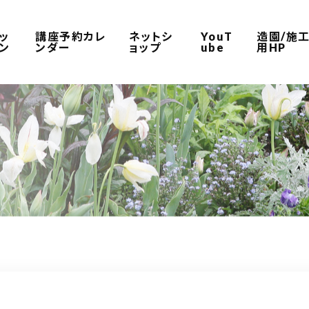
ッ
講座予約カレ
ネットシ
YouT
造園/施
ン
ンダー
ョップ
ube
用HP