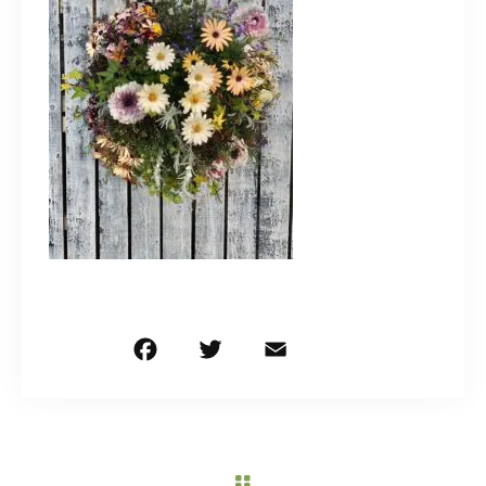
造園/施工専用HP
070-5587-2973
営業時間
10：00～16：00
お問い合わせはこちら
F
T
E
共
a
w
m
有
c
it
ai
e
te
l