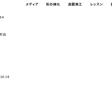
メディア
街の緑化
造園施工
レッスン
54
町台
0-18