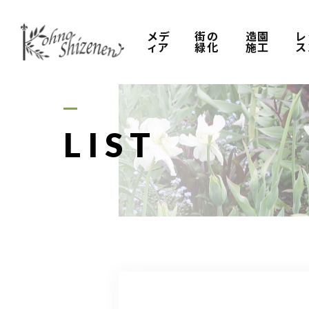
メデ
街の
造園
レ
ィア
緑化
施工
ス
LIST