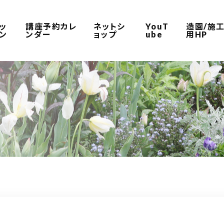
ッ
講座予約カレ
ネットシ
YouT
造園/施
ン
ンダー
ョップ
ube
用HP