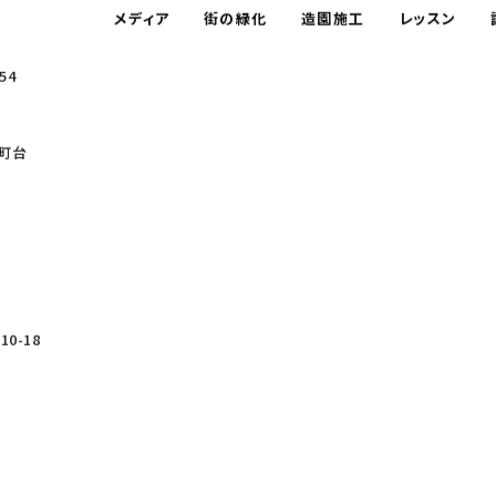
メディア
街の緑化
造園施工
レッスン
54
町台
0-18