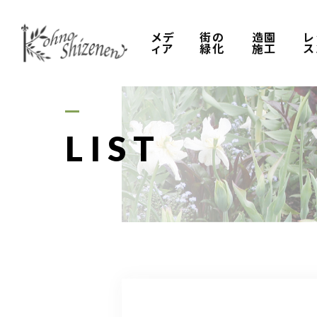
メデ
街の
造園
レ
ィア
緑化
施工
ス
LIST