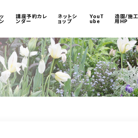
ッ
講座予約カレ
ネットシ
YouT
造園/施
ン
ンダー
ョップ
ube
用HP