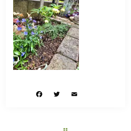
造園/施工専用HP
070-5587-2973
営業時間
10：00～16：00
お問い合わせはこちら
F
T
E
共
a
w
m
有
c
it
ai
e
te
l