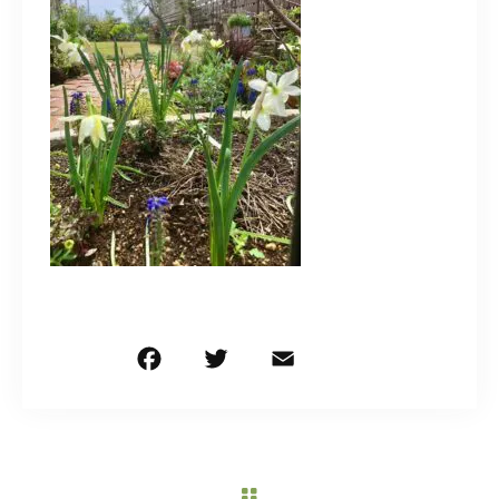
造園/施工専用HP
070-5587-2973
営業時間
10：00～16：00
お問い合わせはこちら
F
T
E
共
a
w
m
有
c
it
ai
e
te
l