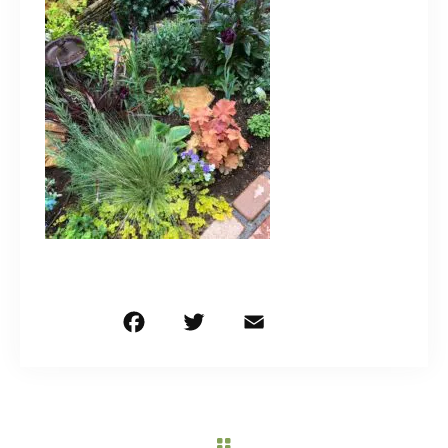
造園/施工専用HP
070-5587-2973
営業時間
10：00～16：00
お問い合わせはこちら
F
T
E
共
a
w
m
有
c
it
ai
e
te
l