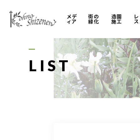
メデ
街の
造園
レ
ィア
緑化
施工
ス
LIST