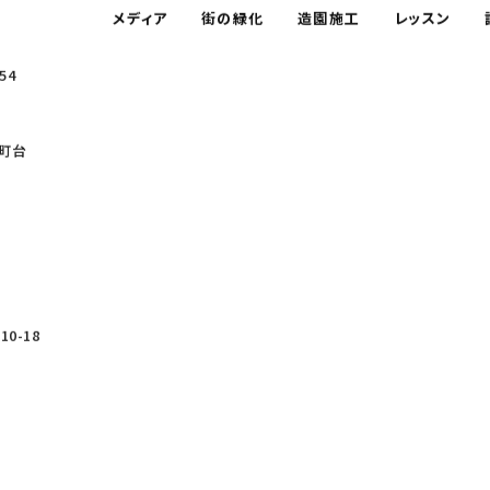
メディア
街の緑化
造園施工
レッスン
54
町台
0-18