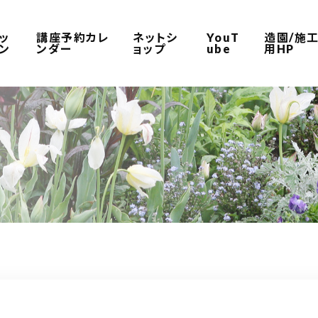
ッ
講座予約カレ
ネットシ
YouT
造園/施
ン
ンダー
ョップ
ube
用HP