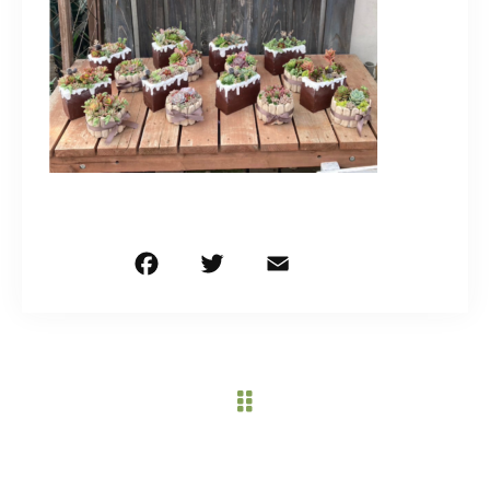
造園/施工専用HP
070-5587-2973
営業時間
10：00～16：00
お問い合わせはこちら
F
T
E
共
a
w
m
有
c
it
ai
e
te
l
b
r
o
o