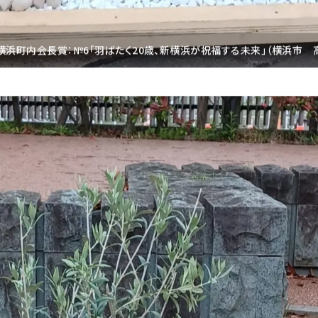
横浜町内会長賞：№6「羽ばたく20歳、新横浜が祝福する未来」（横浜市 