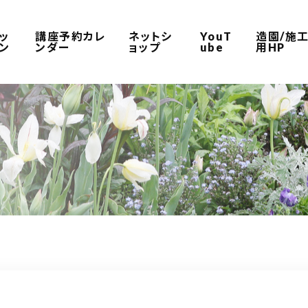
ッ
講座予約カレ
ネットシ
YouT
造園/施
ン
ンダー
ョップ
ube
用HP