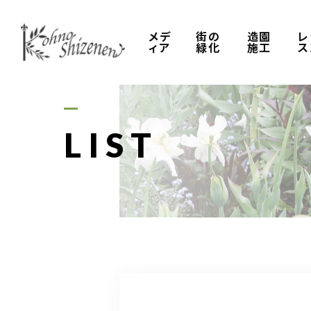
メデ
街の
造園
レ
ィア
緑化
施工
ス
LIST