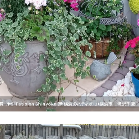
№9「Patio en Shinyoko（新横浜のパティオ）」（横浜市 滝沢