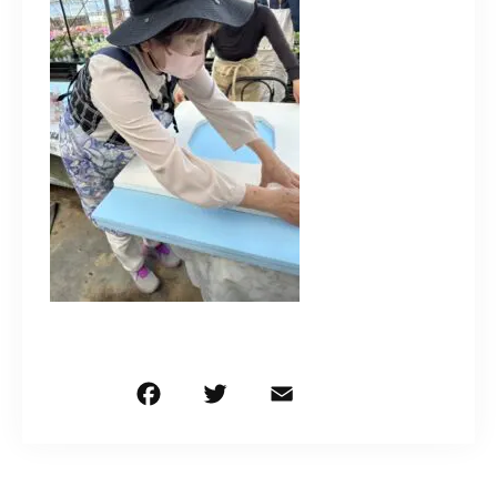
造園/施工専用HP
070-5587-2973
営業時間
10：00～16：00
お問い合わせはこちら
F
T
E
共
a
w
m
有
c
it
ai