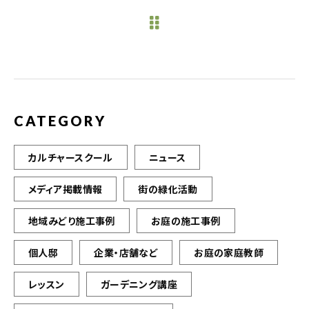
e
te
l
b
r
o
o
k
CATEGORY
カルチャースクール
ニュース
メディア掲載情報
街の緑化活動
地域みどり施工事例
お庭の施工事例
個人邸
企業・店舗など
お庭の家庭教師
レッスン
ガーデニング講座