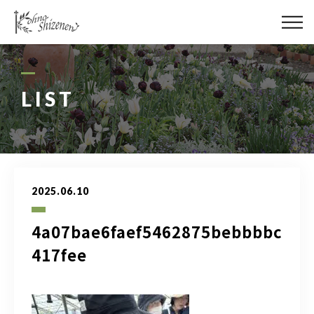
メディア
街の緑化
LIST
造園施工
レッスン
2025.06.10
講座予約カレンダー
4a07bae6faef5462875bebbbbc
ネットショップ
417fee
YouTube