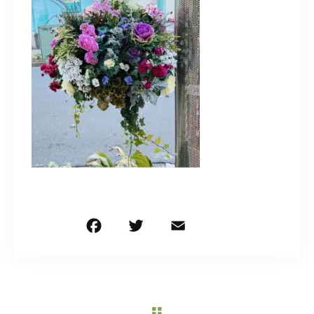
造園/施工専用HP
070-5587-2973
営業時間
10：00～16：00
お問い合わせはこちら
F
T
E
共
a
w
m
有
c
it
ai
e
te
l