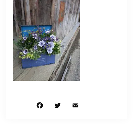
造園/施工専用HP
070-5587-2973
営業時間
10：00～16：00
お問い合わせはこちら
F
T
E
共
a
w
m
有
c
it
ai