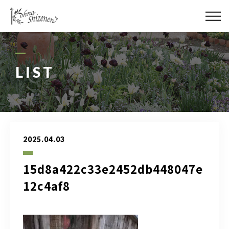
メディア
街の緑化
LIST
造園施工
レッスン
2025.04.03
講座予約カレンダー
15d8a422c33e2452db448047e
ネットショップ
12c4af8
YouTube