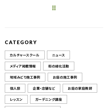
e
te
l
b
r
o
o
k
CATEGORY
カルチャースクール
ニュース
メディア掲載情報
街の緑化活動
地域みどり施工事例
お庭の施工事例
個人邸
企業・店舗など
お庭の家庭教師
レッスン
ガーデニング講座