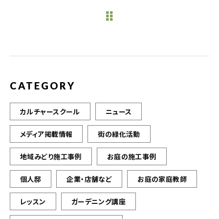
e
te
l
b
r
o
o
k
CATEGORY
カルチャースクール
ニュース
メディア掲載情報
街の緑化活動
地域みどり施工事例
お庭の施工事例
個人邸
企業・店舗など
お庭の家庭教師
レッスン
ガーデニング講座