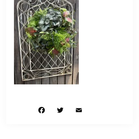
造園/施工専用HP
070-5587-2973
営業時間
10：00～16：00
お問い合わせはこちら
F
T
E
共
a
w
m
有
c
it
ai