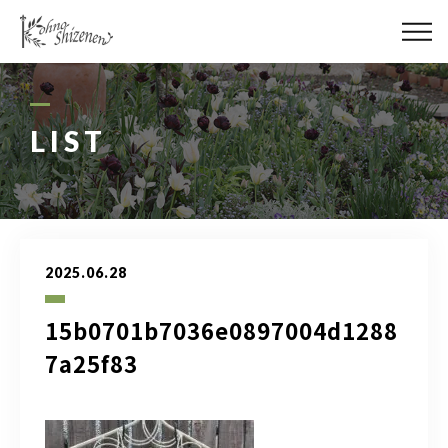
メディア
街の緑化
LIST
造園施工
レッスン
2025.06.28
講座予約カレンダー
15b0701b7036e0897004d1288
ネットショップ
7a25f83
YouTube