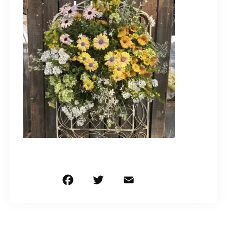
造園/施工専用HP
070-5587-2973
営業時間
10：00～16：00
お問い合わせはこちら
F
T
E
共
a
w
m
有
c
it
ai