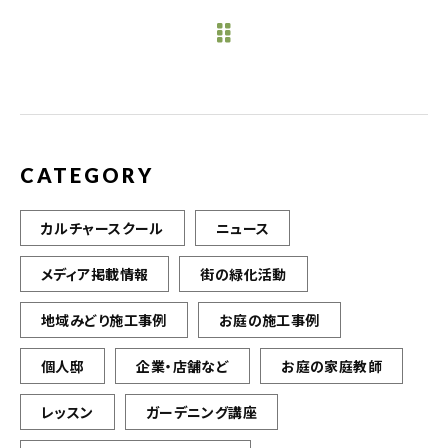
e
te
l
b
r
o
o
k
CATEGORY
カルチャースクール
ニュース
メディア掲載情報
街の緑化活動
地域みどり施工事例
お庭の施工事例
個人邸
企業・店舗など
お庭の家庭教師
レッスン
ガーデニング講座