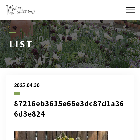
メディア
街の緑化
LIST
造園施工
レッスン
2025.04.30
講座予約カレンダー
87216eb3615e66e3dc87d1a36
ネットショップ
6d3e824
YouTube