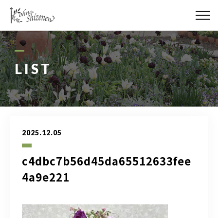
メディア
街の緑化
LIST
造園施工
レッスン
2025.12.05
講座予約カレンダー
c4dbc7b56d45da65512633fee
ネットショップ
4a9e221
YouTube