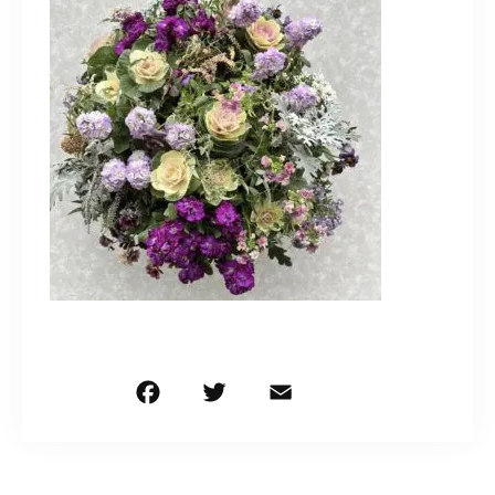
造園/施工専用HP
070-5587-2973
営業時間
10：00～16：00
お問い合わせはこちら
F
T
E
共
a
w
m
有
c
it
ai