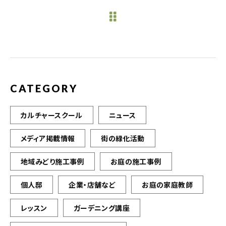
e
te
l
b
r
o
o
k
CATEGORY
カルチャースクール
ニュース
メディア掲載情報
街の緑化活動
地域みどり施工事例
お庭の施工事例
個人邸
企業・店舗など
お庭の家庭教師
レッスン
ガーデニング講座