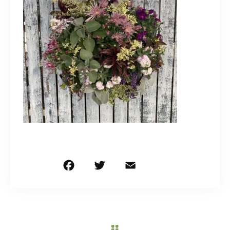
造園/施工専用HP
070-5587-2973
営業時間
10：00～16：00
お問い合わせはこちら
F
T
E
共
a
w
m
有
c
it
ai
e
te
l