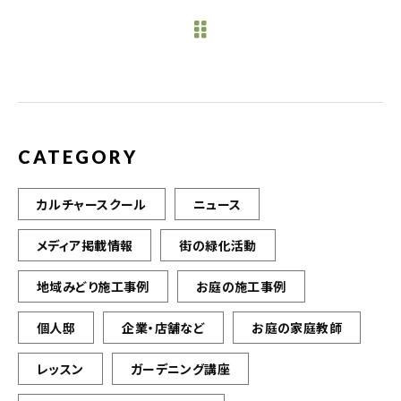
e
te
l
b
r
o
o
k
CATEGORY
カルチャースクール
ニュース
メディア掲載情報
街の緑化活動
地域みどり施工事例
お庭の施工事例
個人邸
企業・店舗など
お庭の家庭教師
レッスン
ガーデニング講座