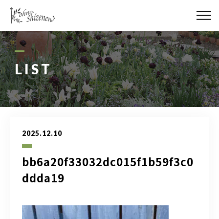
メディア
街の緑化
LIST
造園施工
レッスン
2025.12.10
講座予約カレンダー
bb6a20f33032dc015f1b59f3c0
ネットショップ
ddda19
YouTube