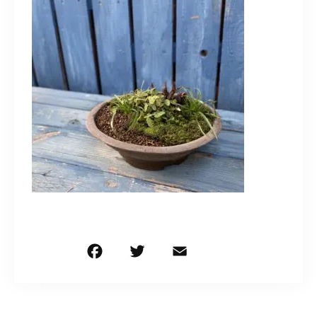
造園/施工専用HP
070-5587-2973
営業時間
10：00～16：00
お問い合わせはこちら
F
T
E
共
a
w
m
有
c
it
ai