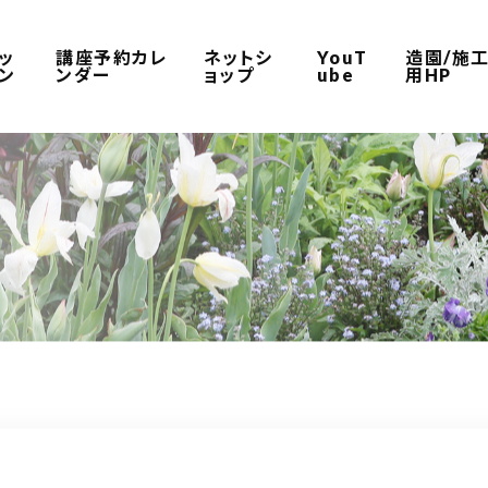
ッ
講座予約カレ
ネットシ
YouT
造園/施
ン
ンダー
ョップ
ube
用HP