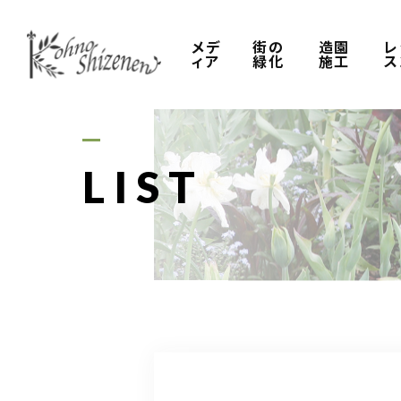
メデ
街の
造園
レ
ィア
緑化
施工
ス
LIST