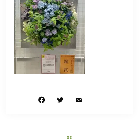
造園/施工専用HP
070-5587-2973
営業時間
10：00～16：00
お問い合わせはこちら
F
T
E
共
a
w
m
有
c
it
ai
e
te
l