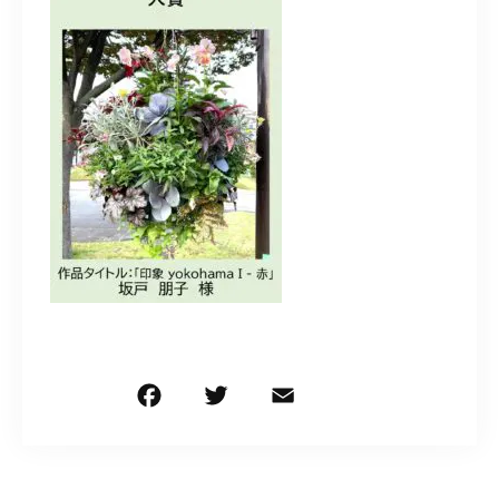
造園/施工専用HP
070-5587-2973
営業時間
10：00～16：00
お問い合わせはこちら
F
T
E
共
a
w
m
有
c
it
ai