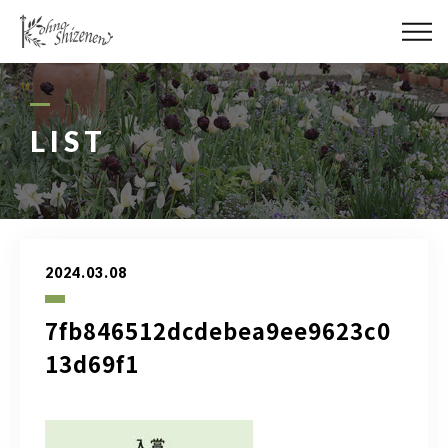
メディア
街の緑化
LIST
造園施工
レッスン
2024.03.08
講座予約カレンダー
7fb846512dcdebea9ee9623c0
ネットショップ
13d69f1
YouTube