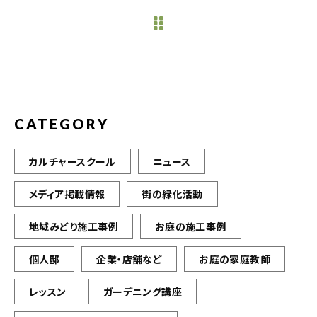
e
te
l
b
r
o
o
k
CATEGORY
カルチャースクール
ニュース
メディア掲載情報
街の緑化活動
地域みどり施工事例
お庭の施工事例
個人邸
企業・店舗など
お庭の家庭教師
レッスン
ガーデニング講座