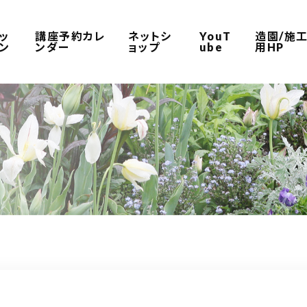
ッ
講座予約カレ
ネットシ
YouT
造園/施
ン
ンダー
ョップ
ube
用HP