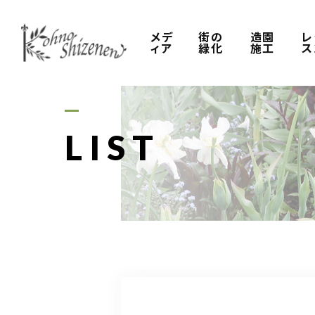
メデ
街の
造園
レ
ィア
緑化
施工
ス
LIST