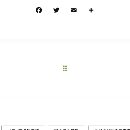
F
T
E
共
a
w
m
有
c
it
ai
e
te
l
b
r
o
o
k