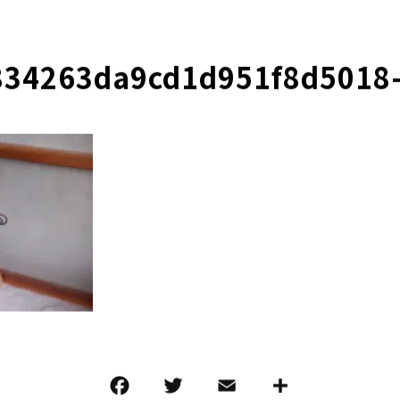
834263da9cd1d951f8d5018
F
T
E
共