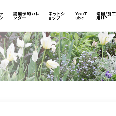
ッ
講座予約カレ
ネットシ
YouT
造園/施
ン
ンダー
ョップ
ube
用HP