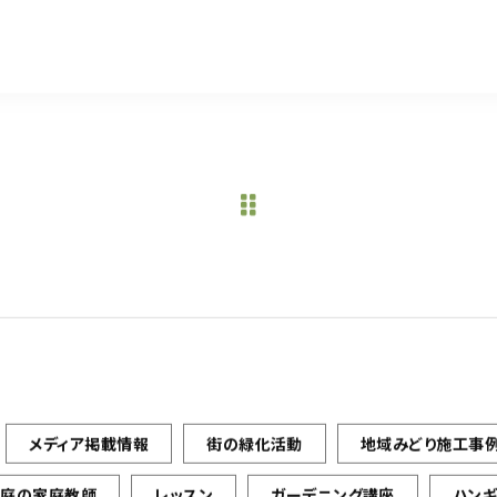
a
w
m
有
c
it
ai
e
te
l
b
r
o
o
k
メディア掲載情報
街の緑化活動
地域みどり施工事
お庭の家庭教師
レッスン
ガーデニング講座
ハン