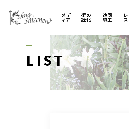
メデ
街の
造園
レ
ィア
緑化
施工
ス
LIST