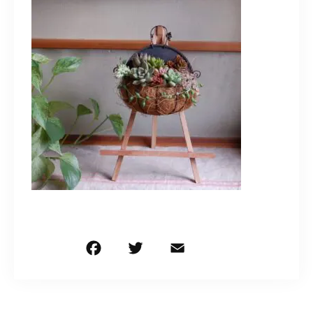
造園/施工専用HP
070-5587-2973
営業時間
10：00～16：00
お問い合わせはこちら
F
T
E
共
a
w
m
有
c
it
ai