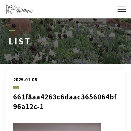
メディア
街の緑化
LIST
造園施工
レッスン
2025.01.08
講座予約カレンダー
661f8aa4263c6daac3656064bf
ネットショップ
96a12c-1
YouTube