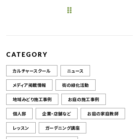
e
te
l
b
r
o
o
k
CATEGORY
カルチャースクール
ニュース
メディア掲載情報
街の緑化活動
地域みどり施工事例
お庭の施工事例
個人邸
企業・店舗など
お庭の家庭教師
レッスン
ガーデニング講座