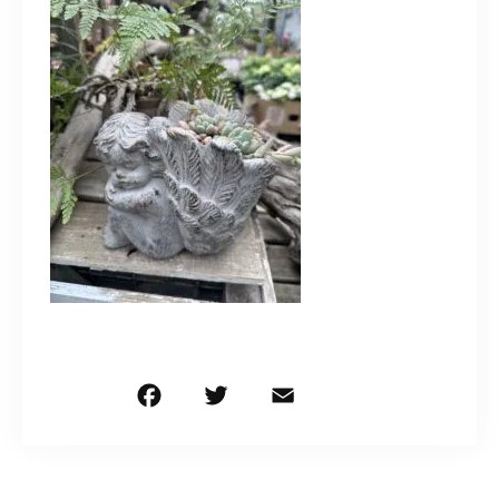
造園/施工専用HP
070-5587-2973
営業時間
10：00～16：00
お問い合わせはこちら
F
T
E
共
a
w
m
有
c
it
ai