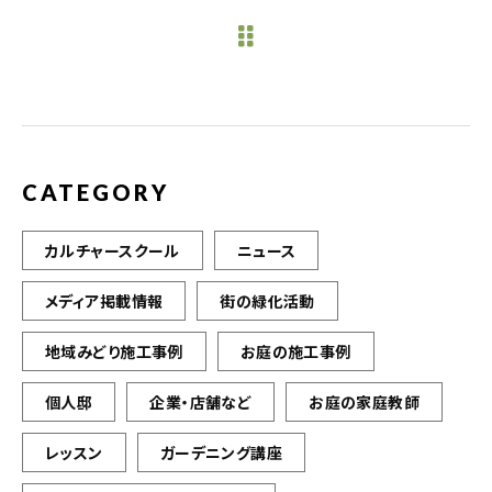
e
te
l
b
r
o
o
k
CATEGORY
カルチャースクール
ニュース
メディア掲載情報
街の緑化活動
地域みどり施工事例
お庭の施工事例
個人邸
企業・店舗など
お庭の家庭教師
レッスン
ガーデニング講座