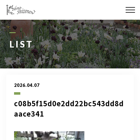
メディア
街の緑化
LIST
造園施工
レッスン
2026.04.07
講座予約カレンダー
c08b5f15d0e2dd22bc543dd8d
ネットショップ
aace341
YouTube