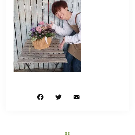
造園/施工専用HP
070-5587-2973
営業時間
10：00～16：00
お問い合わせはこちら
F
T
E
共
a
w
m
有
c
it
ai
e
te
l