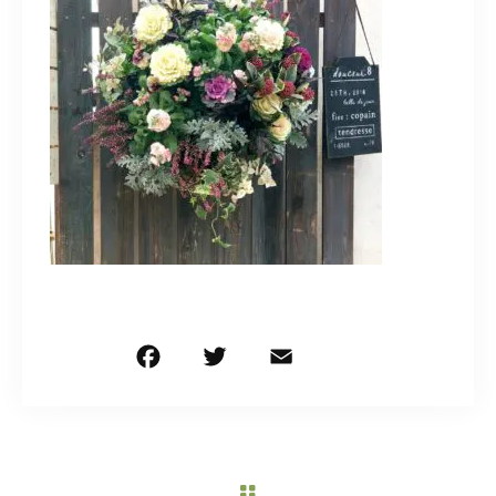
造園/施工専用HP
070-5587-2973
営業時間
10：00～16：00
お問い合わせはこちら
F
T
E
共
a
w
m
有
c
it
ai
e
te
l