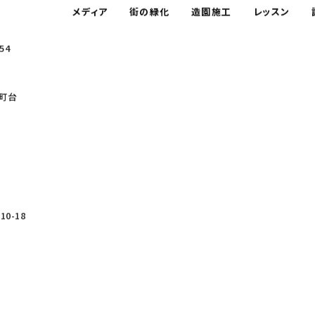
メディア
街の緑化
造園施工
レッスン
54
町台
0-18