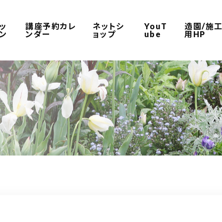
ッ
講座予約カレ
ネットシ
YouT
造園/施
ン
ンダー
ョップ
ube
用HP