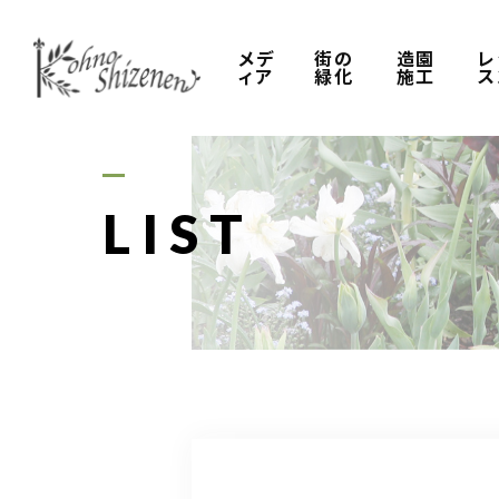
メデ
街の
造園
レ
ィア
緑化
施工
ス
LIST