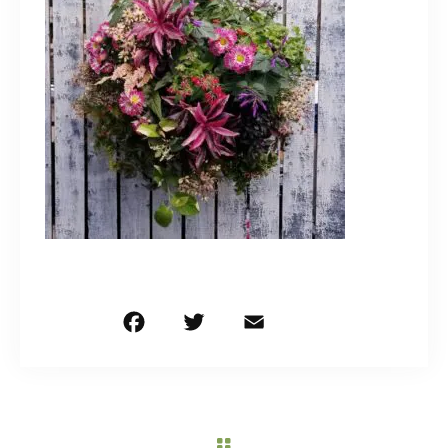
造園/施工専用HP
070-5587-2973
営業時間
10：00～16：00
お問い合わせはこちら
F
T
E
共
a
w
m
有
c
it
ai
e
te
l