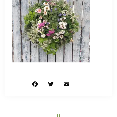
造園/施工専用HP
070-5587-2973
営業時間
10：00～16：00
お問い合わせはこちら
F
T
E
共
a
w
m
有
c
it
ai
e
te
l